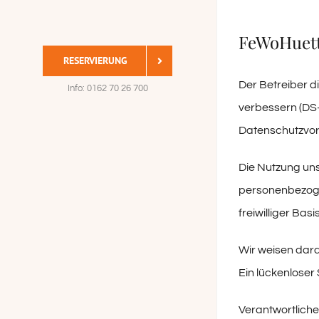
Startseite
Benutzerdefiniert
Startseite
Benutzerdefiniert
FeWoHuett
RESERVIERUNG
Der Betreiber d
Info: 0162 70 26 700
verbessern (DS
Datenschutzvors
Die Nutzung uns
personenbezogen
freiwilliger Ba
Wir weisen dara
Ein lückenloser 
Verantwortliche