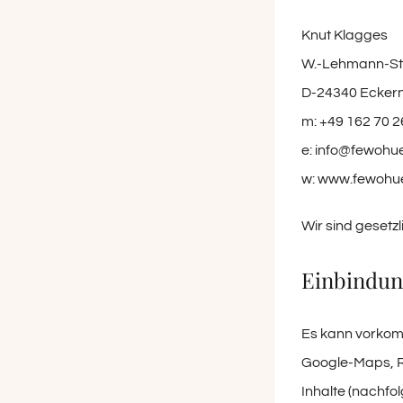
Knut Klagges
W.-Lehmann-Str
D-24340 Ecker
m: +49 162 70 2
e: info@fewohue
w: www.fewohue
Wir sind gesetz
Einbindung
Es kann vorkomm
Google-Maps, R
Inhalte (nachfo