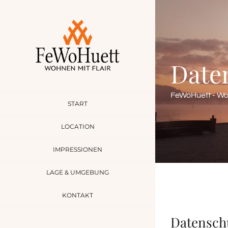
Zum
Inhalt
springen
Date
FeWoHuett - Woh
START
LOCATION
IMPRESSIONEN
LAGE & UMGEBUNG
KONTAKT
Datensch