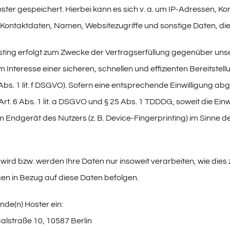
oster gespeichert. Hierbei kann es sich v. a. um IP-Adressen,
Kontaktdaten, Namen, Websitezugriffe und sonstige Daten, die
ting erfolgt zum Zwecke der Vertragserfüllung gegenüber unsere
 Interesse einer sicheren, schnellen und effizienten Bereitste
 Abs. 1 lit. f DSGVO). Sofern eine entsprechende Einwilligung ab
rt. 6 Abs. 1 lit. a DSGVO und § 25 Abs. 1 TDDDG, soweit die Ein
m Endgerät des Nutzers (z. B. Device-Fingerprinting) im Sinne de
wird bzw. werden Ihre Daten nur insoweit verarbeiten, wie dies z
n in Bezug auf diese Daten befolgen.
nde(n) Hoster ein:
alstraße 10, 10587 Berlin