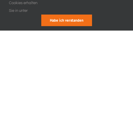
Cookies erhalten
Sie in unter
Habe ich verstanden
WILLKOMMEN BEI FEWOHUETT
Das Ferienhaus nahe
der Ostsee –
wunderschön gelegen
mitten im Naturpark